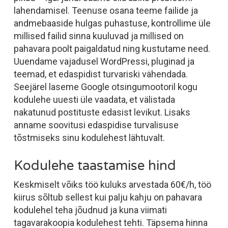
lahendamisel. Teenuse osana teeme failide ja
andmebaaside hulgas puhastuse, kontrollime üle
millised failid sinna kuuluvad ja millised on
pahavara poolt paigaldatud ning kustutame need.
Uuendame vajadusel WordPressi, pluginad ja
teemad, et edaspidist turvariski vähendada.
Seejärel laseme Google otsingumootoril kogu
kodulehe uuesti üle vaadata, et välistada
nakatunud postituste edasist levikut. Lisaks
anname soovitusi edaspidise turvalisuse
tõstmiseks sinu kodulehest lähtuvalt.
Kodulehe taastamise hind
Keskmiselt võiks töö kuluks arvestada 60€/h, töö
kiirus sõltub sellest kui palju kahju on pahavara
kodulehel teha jõudnud ja kuna viimati
tagavarakoopia kodulehest tehti. Täpsema hinna