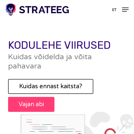
Skip
Menü
Men
ET
to
main
content
KODULEHE VIIRUSED
Kuidas võidelda ja võita
pahavara
Kuidas ennast kaitsta?
Vajan abi