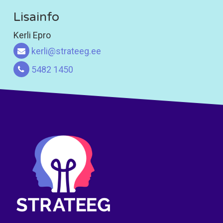
Lisainfo
Kerli Epro
kerli@strateeg.ee
5482 1450