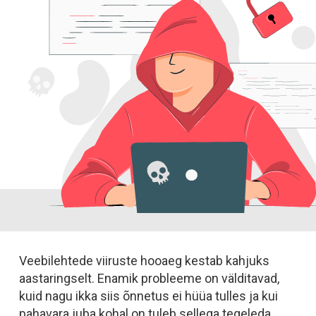
Veebilehtede viiruste hooaeg kestab kahjuks
aastaringselt. Enamik probleeme on välditavad,
kuid nagu ikka siis õnnetus ei hüüa tulles ja kui
pahavara juba kohal on tuleb sellega tegeleda.