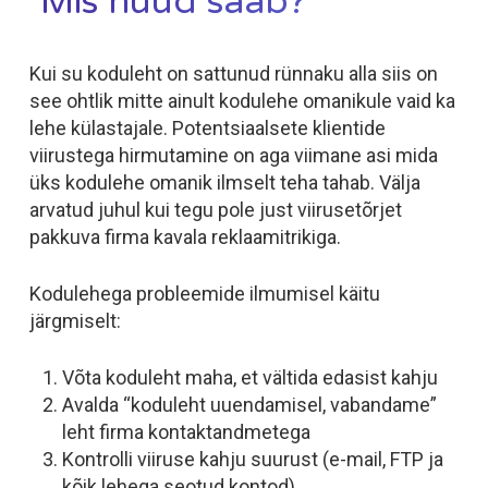
Mis nüüd saab?
Kui su koduleht on sattunud rünnaku alla siis on
see ohtlik mitte ainult kodulehe omanikule vaid ka
lehe külastajale. Potentsiaalsete klientide
viirustega hirmutamine on aga viimane asi mida
üks kodulehe omanik ilmselt teha tahab. Välja
arvatud juhul kui tegu pole just viirusetõrjet
pakkuva firma kavala reklaamitrikiga.
Kodulehega probleemide ilmumisel käitu
järgmiselt:
Võta koduleht maha, et vältida edasist kahju
Avalda “koduleht uuendamisel, vabandame”
leht firma kontaktandmetega
Kontrolli viiruse kahju suurust (e-mail, FTP ja
kõik lehega seotud kontod)