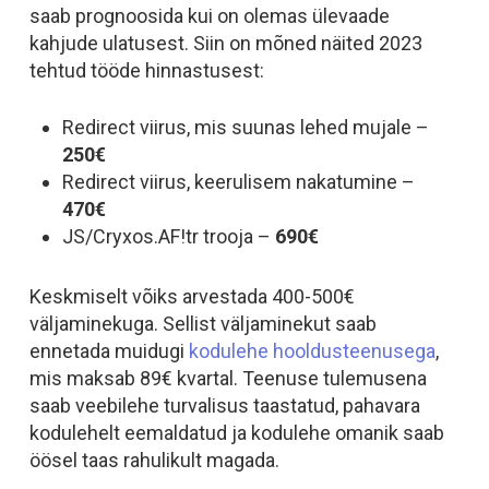
saab prognoosida kui on olemas ülevaade
kahjude ulatusest. Siin on mõned näited 2023
tehtud tööde hinnastusest:
Redirect viirus, mis suunas lehed mujale –
250€
Redirect viirus, keerulisem nakatumine –
470€
JS/Cryxos.AF!tr trooja –
690€
Keskmiselt võiks arvestada 400-500€
väljaminekuga. Sellist väljaminekut saab
ennetada muidugi
kodulehe hooldusteenusega
,
mis maksab 89€ kvartal. Teenuse tulemusena
saab veebilehe turvalisus taastatud, pahavara
kodulehelt eemaldatud ja kodulehe omanik saab
öösel taas rahulikult magada.