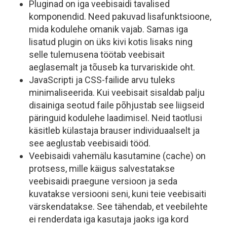
Pluginad on iga veebisaidi tavalised
komponendid. Need pakuvad lisafunktsioone,
mida kodulehe omanik vajab. Samas iga
lisatud plugin on üks kivi kotis lisaks ning
selle tulemusena töötab veebisait
aeglasemalt ja tõuseb ka turvariskide oht.
JavaScripti ja CSS-failide arvu tuleks
minimaliseerida. Kui veebisait sisaldab palju
disainiga seotud faile põhjustab see liigseid
päringuid kodulehe laadimisel. Neid taotlusi
käsitleb külastaja brauser individuaalselt ja
see aeglustab veebisaidi tööd.
Veebisaidi vahemälu kasutamine (
cache
) on
protsess, mille käigus salvestatakse
veebisaidi praegune versioon ja seda
kuvatakse versiooni seni, kuni teie veebisaiti
värskendatakse. See tähendab, et veebilehte
ei renderdata iga kasutaja jaoks iga kord