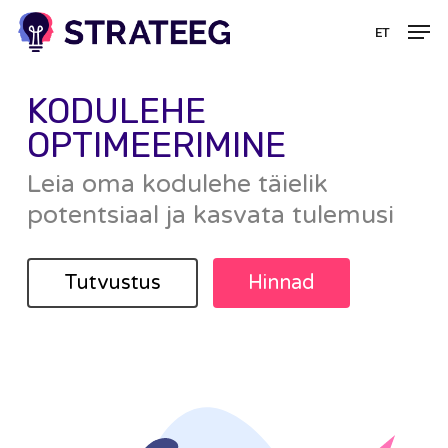
Skip
Menü
Men
ET
to
main
content
KODULEHE
OPTIMEERIMINE
Leia oma kodulehe täielik
potentsiaal ja kasvata tulemusi
Tutvustus
Hinnad