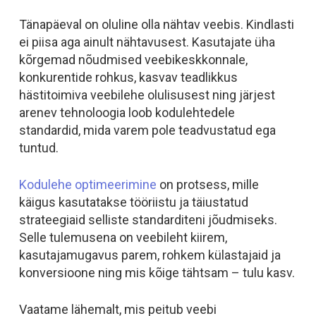
Tänapäeval on oluline olla nähtav veebis. Kindlasti
ei piisa aga ainult nähtavusest. Kasutajate üha
kõrgemad nõudmised veebikeskkonnale,
konkurentide rohkus, kasvav teadlikkus
hästitoimiva veebilehe olulisusest ning järjest
arenev tehnoloogia loob kodulehtedele
standardid, mida varem pole teadvustatud ega
tuntud.
Kodulehe optimeerimine
on protsess, mille
käigus kasutatakse tööriistu ja täiustatud
strateegiaid selliste standarditeni jõudmiseks.
Selle tulemusena on veebileht kiirem,
kasutajamugavus parem, rohkem külastajaid ja
konversioone ning mis kõige tähtsam – tulu kasv.
Vaatame lähemalt, mis peitub veebi