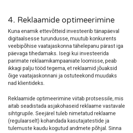
4. Reklaamide optimeerimine
Kuna enamik ettevõtteid investeerib tänapäeval
digitaalsesse turundusse, muutub konkurents
veebipõhise vaatajaskonna tähelepanu pärast iga
päevaga tihedamaks. Isegi kui investeerida
parimate reklaamikampaaniate loomisse, peab
ikkagi palju tööd tegema, et reklaamid jõuaksid
õige vaatajaskonnani ja ostuteekond muudaks
nad klientideks.
Reklaamide optimeerimine viitab protsessile, mis
aitab seadistada asjakohaseid reklaame vastavale
sihtgrupile. Seejärel tuleb nimetatud reklaame
(regulaarselt) kohandada kasutajatestide ja
tulemuste kaudu kogutud andmete põhjal. Sinna