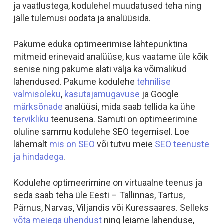
ja vaatlustega, kodulehel muudatused teha ning
jälle tulemusi oodata ja analüüsida.
Pakume eduka optimeerimise lähtepunktina
mitmeid erinevaid analüüse, kus vaatame üle kõik
senise ning pakume alati välja ka võimalikud
lahendused.
Pakume kodulehe
tehnilise
valmisoleku
,
kasutajamugavuse
ja Google
märksõnade
analüüsi, mida saab tellida ka ühe
tervikliku
teenusena. Samuti on optimeerimine
oluline sammu kodulehe SEO tegemisel. Loe
lähemalt
mis on SEO
või tutvu meie
SEO teenuste
ja hindadega
.
Kodulehe optimeerimine on virtuaalne teenus ja
seda saab teha üle Eesti – Tallinnas, Tartus,
Pärnus, Narvas, Viljandis või Kuressaares. Selleks
võta meiega ühendust
ning leiame lahenduse,