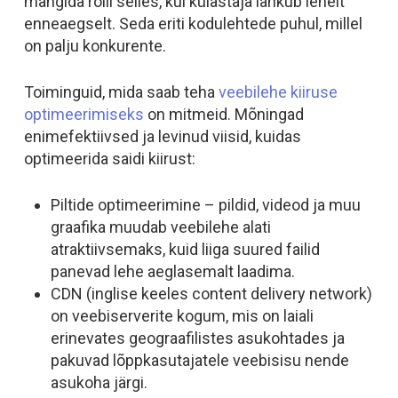
mängida rolli selles, kui külastaja lahkub lehelt
enneaegselt. Seda eriti kodulehtede puhul, millel
on palju konkurente.
Toiminguid, mida saab teha
veebilehe kiiruse
optimeerimiseks
on mitmeid. Mõningad
enimefektiivsed ja levinud viisid, kuidas
optimeerida saidi kiirust:
Piltide optimeerimine – pildid, videod ja muu
graafika muudab veebilehe alati
atraktiivsemaks, kuid liiga suured failid
panevad lehe aeglasemalt laadima.
CDN (inglise keeles
content delivery network
)
on veebiserverite kogum, mis on laiali
erinevates geograafilistes asukohtades ja
pakuvad lõppkasutajatele veebisisu nende
asukoha järgi.