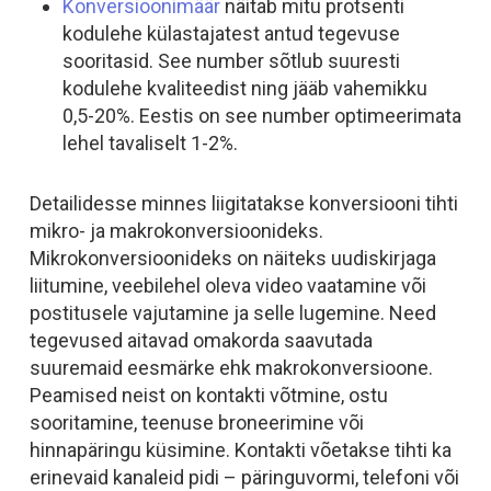
Konversioonimäär
näitab mitu protsenti
kodulehe külastajatest antud tegevuse
sooritasid. See number sõtlub suuresti
kodulehe kvaliteedist ning jääb vahemikku
0,5-20%. Eestis on see number optimeerimata
lehel tavaliselt 1-2%.
Detailidesse minnes liigitatakse konversiooni tihti
mikro- ja makrokonversioonideks.
Mikrokonversioonideks on näiteks uudiskirjaga
liitumine, veebilehel oleva video vaatamine või
postitusele vajutamine ja selle lugemine. Need
tegevused aitavad omakorda saavutada
suuremaid eesmärke ehk makrokonversioone.
Peamised neist on kontakti võtmine, ostu
sooritamine, teenuse broneerimine või
hinnapäringu küsimine. Kontakti võetakse tihti ka
erinevaid kanaleid pidi – päringuvormi, telefoni või