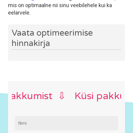
mis on optimaalne nii sinu veebilehele kui ka
eelarvele.
Vaata optimeerimise
hinnakirja
Tutvustus
Küsi pakkumist
SEO
akkumist ⇩
Küsi pakkumist
optimeerimine
€400+