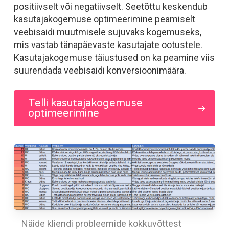
positiivselt või negatiivselt. Seetõttu keskendub
kasutajakogemuse optimeerimine peamiselt
veebisaidi muutmisele sujuvaks kogemuseks,
mis vastab tänapäevaste kasutajate ootustele.
Kasutajakogemuse täiustused on ka peamine viis
suurendada veebisaidi konversioonimäära.
Telli kasutajakogemuse
optimeerimine
Näide kliendi probleemide kokkuvõttest