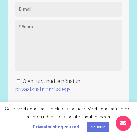
Tutvustus
Küsi pakkumist
Konversiooni
optimeerimine
€500+
Olen tutvunud ja nõustun
privaatsustingimustega
.
Tutvustus
Küsi pakkumist
UX ja UI audit
Sellel veebilehel kasutatakse küpsiseid. Veebilehe kasutamist
ja
jätkates nõustute küpsiste kasutamisega.
optimeerimine
Privaatsustingimused
Nõustun