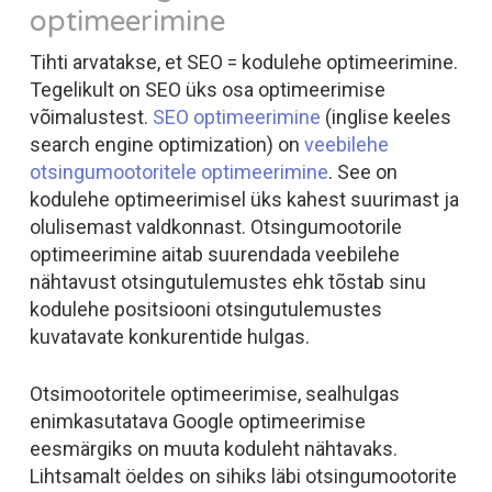
optimeerimine
Tihti arvatakse, et SEO = kodulehe optimeerimine.
Tegelikult on SEO üks osa optimeerimise
võimalustest.
SEO optimeerimine
(inglise keeles
search engine optimization
) on
veebilehe
otsingumootoritele optimeerimine
. See on
kodulehe optimeerimisel üks kahest suurimast ja
olulisemast valdkonnast. Otsingumootorile
optimeerimine aitab suurendada veebilehe
nähtavust otsingutulemustes ehk tõstab sinu
kodulehe positsiooni otsingutulemustes
kuvatavate konkurentide hulgas.
Otsimootoritele optimeerimise, sealhulgas
enimkasutatava Google optimeerimise
eesmärgiks on muuta koduleht nähtavaks.
Lihtsamalt öeldes on sihiks läbi otsingumootorite