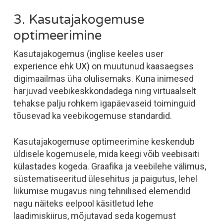
3. Kasutajakogemuse
optimeerimine
Kasutajakogemus (inglise keeles
user
experience
ehk UX) on muutunud kaasaegses
digimaailmas üha olulisemaks. Kuna inimesed
harjuvad veebikeskkondadega ning virtuaalselt
tehakse palju rohkem igapäevaseid toiminguid
tõusevad ka veebikogemuse standardid.
Kasutajakogemuse optimeerimine keskendub
üldisele kogemusele, mida keegi võib veebisaiti
külastades kogeda. Graafika ja veebilehe välimus,
süstematiseeritud ülesehitus ja paigutus, lehel
liikumise mugavus ning tehnilised elemendid
nagu näiteks eelpool käsitletud lehe
laadimiskiirus, mõjutavad seda kogemust