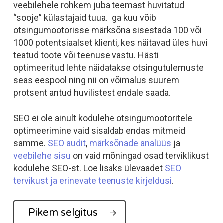
veebilehele rohkem juba teemast huvitatud
“sooje” külastajaid tuua. Iga kuu võib
otsingumootorisse märksõna sisestada 100 või
1000 potentsiaalset klienti, kes näitavad üles huvi
teatud toote või teenuse vastu. Hästi
optimeeritud lehte näidatakse otsingutulemuste
seas eespool ning nii on võimalus suurem
protsent antud huvilistest endale saada.
SEO ei ole ainult kodulehe otsingumootoritele
optimeerimine vaid sisaldab endas mitmeid
samme.
SEO audit
,
märksõnade analüüs
ja
veebilehe sisu
on vaid mõningad osad terviklikust
kodulehe SEO-st. Loe lisaks ülevaadet
SEO
tervikust ja erinevate teenuste kirjeldusi
.
Pikem selgitus