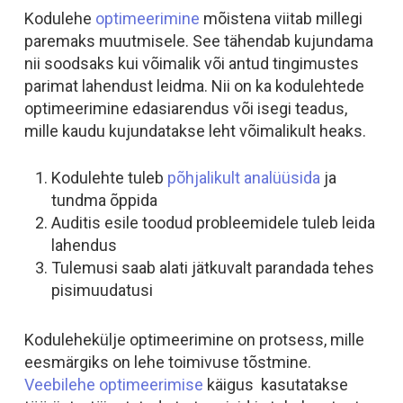
Kodulehe
optimeerimine
mõistena viitab millegi
paremaks muutmisele. See tähendab kujundama
nii soodsaks kui võimalik või antud tingimustes
parimat lahendust leidma. Nii on ka kodulehtede
optimeerimine edasiarendus või isegi teadus,
mille kaudu kujundatakse leht võimalikult heaks.
Kodulehte tuleb
põhjalikult analüüsida
ja
tundma õppida
Auditis esile toodud probleemidele tuleb leida
lahendus
Tulemusi saab alati jätkuvalt parandada tehes
pisimuudatusi
Kodulehekülje optimeerimine on protsess, mille
eesmärgiks on lehe toimivuse tõstmine.
Veebilehe optimeerimise
käigus kasutatakse