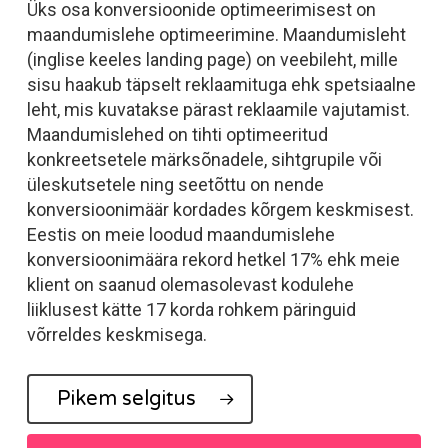
Üks osa konversioonide optimeerimisest on
maandumislehe optimeerimine. Maandumisleht
(inglise keeles
landing page
) on veebileht, mille
sisu haakub täpselt reklaamituga ehk spetsiaalne
leht, mis kuvatakse pärast reklaamile vajutamist.
Maandumislehed on tihti optimeeritud
konkreetsetele märksõnadele, sihtgrupile või
üleskutsetele ning seetõttu on nende
konversioonimäär kordades kõrgem keskmisest.
Eestis on meie loodud maandumislehe
konversioonimäära rekord hetkel 17% ehk meie
klient on saanud olemasolevast kodulehe
liiklusest kätte 17 korda rohkem päringuid
võrreldes keskmisega.
Pikem selgitus